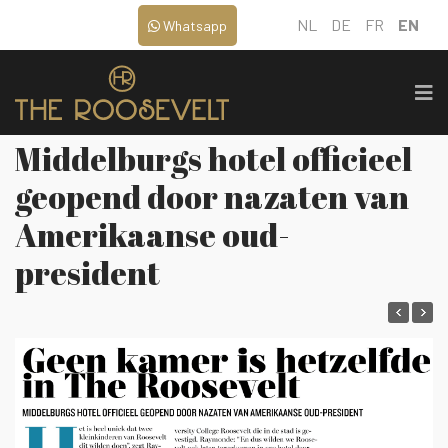
NL
DE
FR
EN
Whatsapp
Middelburgs hotel officieel
geopend door nazaten van
Amerikaanse oud-
president