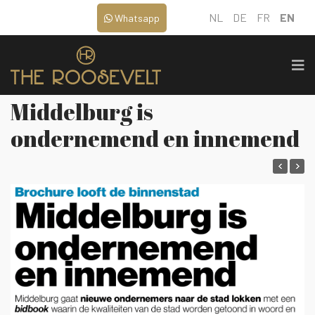
NL
DE
FR
EN
Whatsapp
Middelburg is
ondernemend en innemend