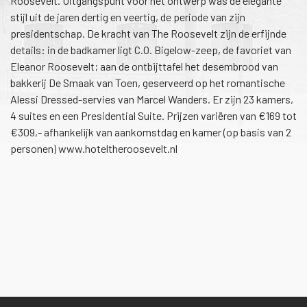
Roosevelt. Uitgangspunt voor het ontwerp was de elegante
stijl uit de jaren dertig en veertig, de periode van zijn
presidentschap. De kracht van The Roosevelt zijn de erfijnde
details: in de badkamer ligt C.O. Bigelow-zeep, de favoriet van
Eleanor Roosevelt; aan de ontbijttafel het desembrood van
bakkerij De Smaak van Toen, geserveerd op het romantische
Alessi Dressed-servies van Marcel Wanders. Er zijn 23 kamers,
4 suites en een Presidential Suite. Prijzen variëren van €169 tot
€309,- afhankelijk van aankomstdag en kamer (op basis van 2
personen) www.hoteltheroosevelt.nl