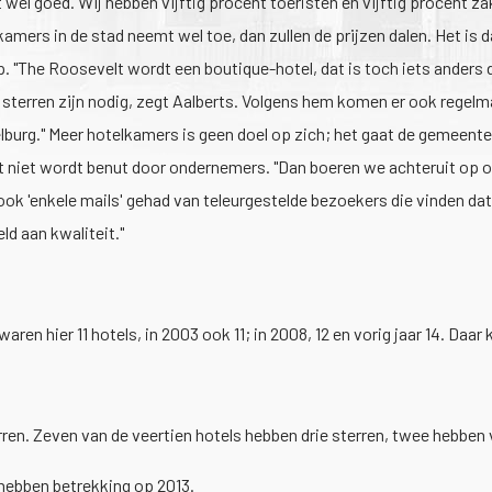
 wel goed. Wij hebben vijftig procent toeristen en vijftig procent zak
elkamers in de stad neemt wel toe, dan zullen de prijzen dalen. Het 
 "The Roosevelt wordt een boutique-hotel, dat is toch iets anders da
sterren zijn nodig, zegt Aalberts. Volgens hem komen er ook regelm
elburg." Meer hotelkamers is geen doel op zich; het gaat de gemeent
kt niet wordt benut door ondernemers. "Dan boeren we achteruit op o
ok 'enkele mails' gehad van teleurgestelde bezoekers die vinden dat
d aan kwaliteit."
 waren hier 11 hotels, in 2003 ook 11; in 2008, 12 en vorig jaar 14. Daa
en. Zeven van de veertien hotels hebben drie sterren, twee hebben vie
 hebben betrekking op 2013.