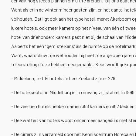
der Valk nog steeds plannen om uit te breiden. "Bij ons gaat het
Want als er in de winter minder gasten zijn, en het aantal hot
volhouden. Dat ligt ook aan het type hotel, merkt Akerboom op.
luxere hotels, ook meer kamers op het niveau van één of twee 
hotel van driehonderd kamers past niet bij de schaal van Midd
Aalberts het een ' gemiste kans' als de ruimte op de hotelmar
Want, waarschuwt de wethouder, hij heeft de afgelopen jaren o
teleurstelling die ze hebben meegemaakt. Keus wordt gekoppel
- Middelburg telt 14 hotels; in heel Zeeland zijn er 228.
- De hotelsector in Middelburg is in omvang vrij stabiel. ln 1998
- De veertien hotels hebben samen 388 kamers en 667 bedden.
- De kwaliteit van hotels wordt onder meer aangeduid met sterr
- De cijfers zijn verzameld door het Kenniscentrum Horeca en