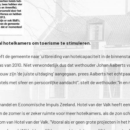
1
/
1
al hotelkamers om toerisme te stimuleren.
eeft de gemeente naar 'uitbreiding van hotelcapaciteit in de binnens
atlas van 2010. Niet verwonderlijk dus dat wethouder Johan Aalbert
w zijn 'de juiste uitdaging' aangegaan, prees Aalberts het echtpaar
tels met sfeer en persoonlijke aandacht", stelt de wethouder."In en
ndel en Economische Impuls Zeeland. Hotel van der Valk heeft een de
"In de zomer is er zeker ruimte voor meer hotelkamers, als de zon sch
an Hotel van der Valk. "Vooral als er geen grote projecten in het ha