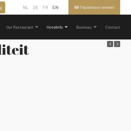
NL
DE
FR
EN
Tripadvisor reviews
p
Our Restaurant
Hotelinfo
Business
Contact
iteit