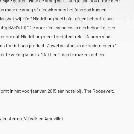
elijke gasten. Maar de vraag blijft: kun je dan ook uitbreiden?"
is dan maar de vraag of nieuwkomers het jaarrond kunnen
n wat wij zijn." Middelburg heeft niet alleen behoefte aan
atig B&B's bij."Die voorzien eveneens in een behoefte. Een
e er om dat Middelburg meer toeristen trekt. Daarom vindt
ns toeristisch product. Zowel de stad als de ondernemers."
 er te weinig keus is. "Dat heeft dan te maken met een
r komt in het voorjaar van 2015 een hotel bij: The Roosevelt.
r sterren (Vd Valk en Arneville).