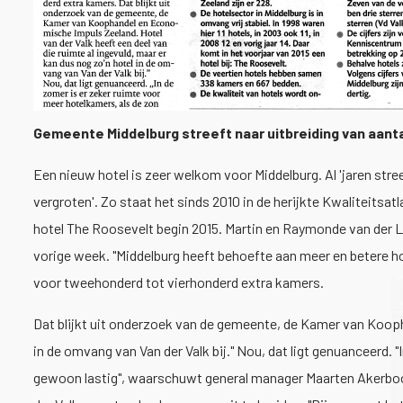
Gemeente Middelburg streeft naar uitbreiding van aant
Een nieuw hotel is zeer welkom voor Middelburg. Al 'jaren str
vergroten'. Zo staat het sinds 2010 in de herijkte Kwaliteits
hotel The Roosevelt begin 2015. Martin en Raymonde van der Lou
vorige week. "Middelburg heeft behoefte aan meer en betere ho
voor tweehonderd tot vierhonderd extra kamers.
Dat blijkt uit onderzoek van de gemeente, de Kamer van Koopha
in de omvang van Van der Valk bij." Nou, dat ligt genuanceerd. 
gewoon lastig", waarschuwt general manager Maarten Akerboom v