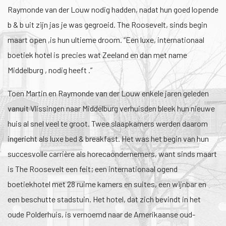
Raymonde van der Louw nodig hadden, nadat hun goed lopende
b & b uit zijn jas je was gegroeid. The Roosevelt, sinds begin
maart open ,is hun ultieme droom. “Een luxe, internationaal
boetiek hotel is precies wat Zeeland en dan met name
Middelburg , nodig heeft .”
Toen Martin en Raymonde van der Louw enkele jaren geleden
vanuit Vlissingen naar Middelburg verhuisden bleek hun nieuwe
huis al snel veel te groot. Twee slaapkamers werden daarom
ingericht als luxe bed & breakfast. Het was het begin van hun
succesvolle carrière als horecaondernemers, want sinds maart
is The Roosevelt een feit; een internationaal ogend
boetiekhotel met 28 ruime kamers en suites, een wijnbar en
een beschutte stadstuin. Het hotel, dat zich bevindt in het
oude Polderhuis, is vernoemd naar de Amerikaanse oud-