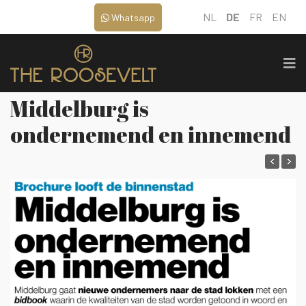
NL
DE
FR
EN
Whatsapp
Middelburg is
ondernemend en innemend