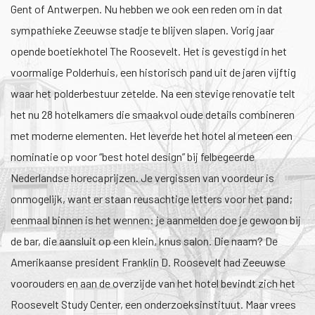
Gent of Antwerpen. Nu hebben we ook een reden om in dat
sympathieke Zeeuwse stadje te blijven slapen. Vorig jaar
opende boetiekhotel The Roosevelt. Het is gevestigd in het
voormalige Polderhuis, een historisch pand uit de jaren vijftig
waar het polderbestuur zetelde. Na een stevige renovatie telt
het nu 28 hotelkamers die smaakvol oude details combineren
met moderne elementen. Het leverde het hotel al meteen een
nominatie op voor “best hotel design” bij felbegeerde
Nederlandse horecaprijzen. Je vergissen van voordeur is
onmogelijk, want er staan reusachtige letters voor het pand;
eenmaal binnen is het wennen: je aanmelden doe je gewoon bij
de bar, die aansluit op een klein, knus salon. Die naam? De
Amerikaanse president Franklin D. Roosevelt had Zeeuwse
voorouders en aan de overzijde van het hotel bevindt zich het
Roosevelt Study Center, een onderzoeksinstituut. Maar vrees