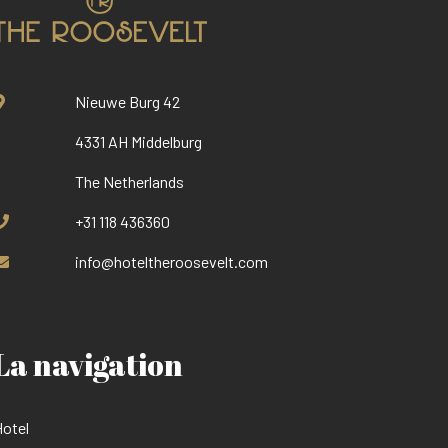
Nieuwe Burg 42
4331 AH Middelburg
The Netherlands
+31 118 436360
info@hoteltheroosevelt.com
La navigation
otel