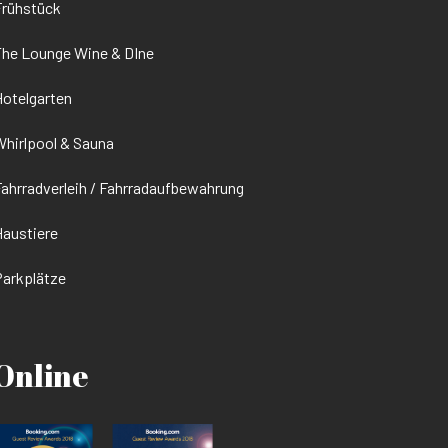
Frühstück
he Lounge Wine & DIne
otelgarten
hirlpool & Sauna
ahrradverleih / Fahrradaufbewahrung
austiere
arkplätze
Online