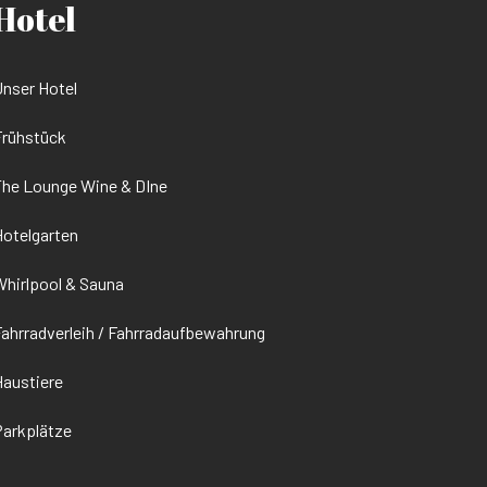
Hotel
nser Hotel
Frühstück
he Lounge Wine & DIne
otelgarten
hirlpool & Sauna
ahrradverleih / Fahrradaufbewahrung
austiere
arkplätze