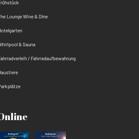
Frühstück
he Lounge Wine & DIne
otelgarten
hirlpool & Sauna
ahrradverleih / Fahrradaufbewahrung
austiere
arkplätze
Online