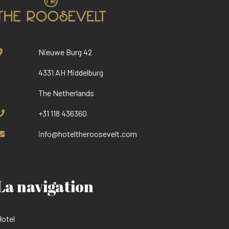
Nieuwe Burg 42
4331 AH Middelburg
The Netherlands
+31 118 436360
info@hoteltheroosevelt.com
La navigation
otel