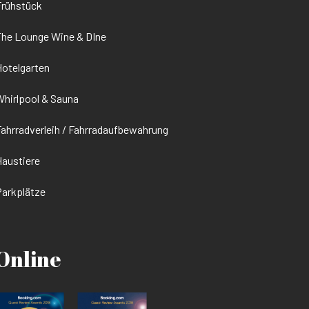
Frühstück
he Lounge Wine & DIne
otelgarten
hirlpool & Sauna
ahrradverleih / Fahrradaufbewahrung
austiere
arkplätze
Online