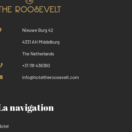
Nieuwe Burg 42
4331 AH Middelburg
The Netherlands
+31 118 436360
info@hoteltheroosevelt.com
La navigation
otel